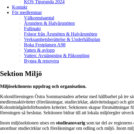
KÖS Tipsrunda 2024
Kontakt
För medlemmar
Välkomstsamtal
Årsmöten & Halvårsmöten
Fullmakt
Frågor från Årsmöten & Halvårsmöten
Verksamhetsberättelse & Underhållsplan
Boka Festplatsen A98
Vatten & avlopp
Vatten: Avstängning & Påkoppling
Bygga & renovera
Sektion Miljö
Miljösektionens uppdrag och organisation.
Koloniföreningen Östra Sommarstaden arbetar med hållbarhet på tre sätt
medlemsaktiviteter (föreläsningar, studiecirklar, aktivitetsdagar) och g
Koloniträdgårdsförbundets kriterier. Sektionen skapar förutsättningar f
föreningen så beslutar. Sektionen bidrar till att lokala miljöregler utvec
Inom miljösektionen utses en
studieansvarig
som tar del av regionens
anordnar studiecirklar och föreläsningar om odling och miljö. Inom mil