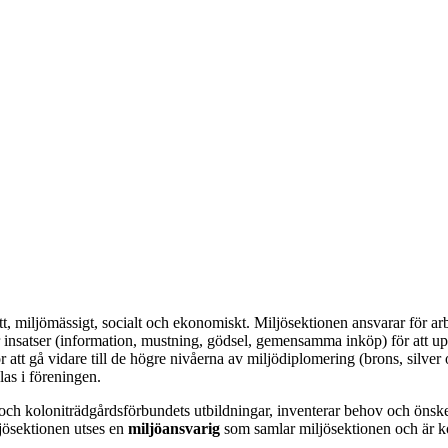
, miljömässigt, socialt och ekonomiskt. Miljösektionen ansvarar för arb
ör insatser (information, mustning, gödsel, gemensamma inköp) för att up
ör att gå vidare till de högre nivåerna av miljödiplomering (brons, silv
klas i föreningen.
 och koloniträdgårdsförbundets utbildningar, inventerar behov och ön
jösektionen utses en
miljöansvarig
som samlar miljösektionen och är ko