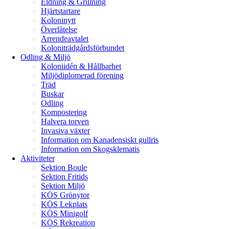
Eldning & Grillning
Hjärtstartare
Koloninytt
Överlåtelse
Arrendeavtalet
Koloniträdgårdsförbundet
Odling & Miljö
Koloniidén & Hållbarhet
Miljödiplomerad förening
Träd
Buskar
Odling
Kompostering
Halvera torven
Invasiva växter
Information om Kanadensiskt gullris
Information om Skogsklematis
Aktiviteter
Sektion Boule
Sektion Fritids
Sektion Miljö
KÖS Grönytor
KÖS Lekplats
KÖS Minigolf
KÖS Rekreation