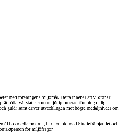
etet med föreningens miljömål. Detta innebär att vi ordnar
prätthålla vår status som miljödiplomerad förening enligt
er och guld) samt driver utvecklingen mot högre medaljnivåer om
skemål hos medlemmarna, har kontakt med Studiefrämjandet och
ntaktperson för miljöfrågor.