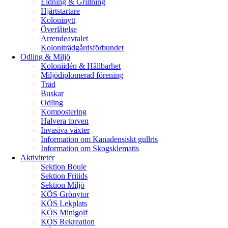
Eldning & Grillning
Hjärtstartare
Koloninytt
Överlåtelse
Arrendeavtalet
Koloniträdgårdsförbundet
Odling & Miljö
Koloniidén & Hållbarhet
Miljödiplomerad förening
Träd
Buskar
Odling
Kompostering
Halvera torven
Invasiva växter
Information om Kanadensiskt gullris
Information om Skogsklematis
Aktiviteter
Sektion Boule
Sektion Fritids
Sektion Miljö
KÖS Grönytor
KÖS Lekplats
KÖS Minigolf
KÖS Rekreation